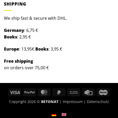
SHIPPING
We ship fast & secure with DHL.
Germany
: 6,75 €
Books
: 2,95 €
Europe
: 13,95€
Books
: 3,95 €
Free
shipping
on orders over 75,00 €
Visa
PayPal
MasterCard
PayPal
Bank
Credit
Maes
2
Transfer
Card
Copyright 2026 ©
BETONAT
|
Impressum
|
Datenschutz