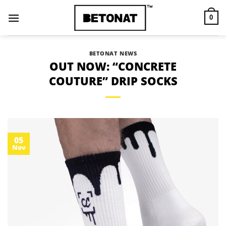
Skip
to
0
content
BETONAT NEWS
OUT NOW: “CONCRETE
COUTURE” DRIP SOCKS
05
Nov