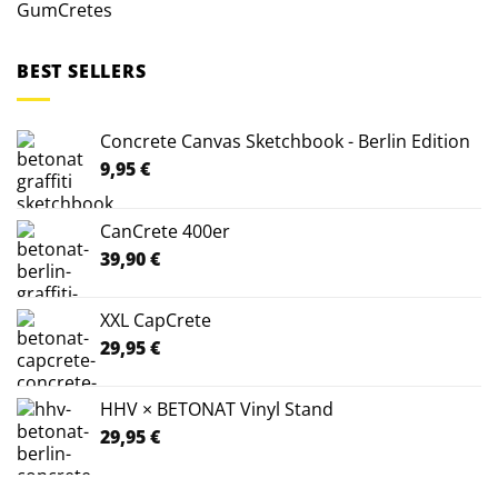
GumCretes
BEST SELLERS
Concrete Canvas Sketchbook - Berlin Edition
9,95
€
CanCrete 400er
39,90
€
XXL CapCrete
29,95
€
HHV × BETONAT Vinyl Stand
29,95
€