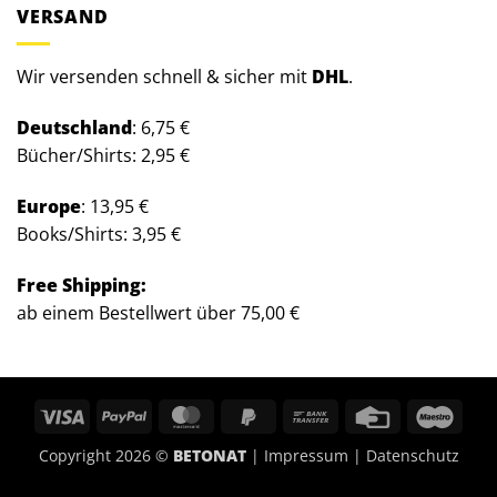
VERSAND
Wir versenden schnell & sicher mit
DHL
.
Deutschland
: 6,75 €
Bücher/Shirts: 2,95 €
Europe
: 13,95 €
Books/Shirts: 3,95 €
Free Shipping:
ab einem Bestellwert über 75,00 €
Visa
PayPal
MasterCard
PayPal
Bank
Credit
Maes
2
Transfer
Card
Copyright 2026 ©
BETONAT
|
Impressum
|
Datenschutz