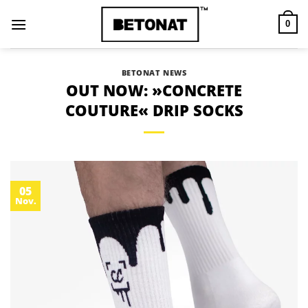
Zum
Inhalt
0
springen
BETONAT NEWS
OUT NOW: »CONCRETE
COUTURE« DRIP SOCKS
05
Nov.