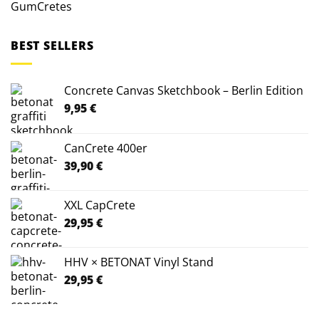
GumCretes
BEST SELLERS
Concrete Canvas Sketchbook – Berlin Edition
9,95
€
CanCrete 400er
39,90
€
XXL CapCrete
29,95
€
HHV × BETONAT Vinyl Stand
29,95
€