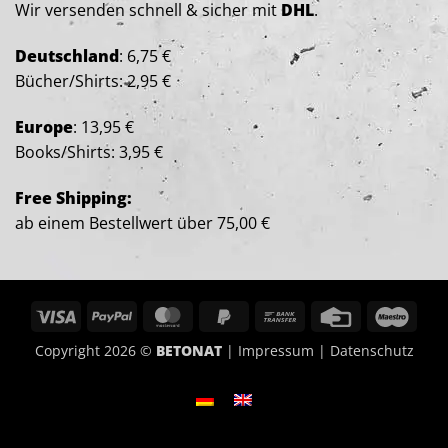
Wir versenden schnell & sicher mit
DHL
.
Deutschland
: 6,75 €
Bücher/Shirts: 2,95 €
Europe
: 13,95 €
Books/Shirts: 3,95 €
Free Shipping:
ab einem Bestellwert über 75,00 €
Visa
PayPal
MasterCard
PayPal
Bank
Credit
Maes
2
Transfer
Card
Copyright 2026 ©
BETONAT
|
Impressum
|
Datenschutz