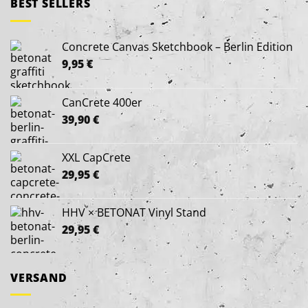
BEST SELLERS
Concrete Canvas Sketchbook – Berlin Edition
9,95
€
CanCrete 400er
39,90
€
XXL CapCrete
29,95
€
HHV × BETONAT Vinyl Stand
29,95
€
VERSAND