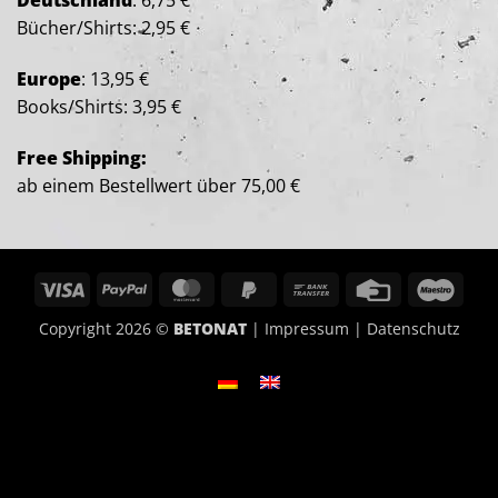
Deutschland
: 6,75 €
Bücher/Shirts: 2,95 €
Europe
: 13,95 €
Books/Shirts: 3,95 €
Free Shipping:
ab einem Bestellwert über 75,00 €
Visa
PayPal
MasterCard
PayPal
Bank
Credit
Maes
2
Transfer
Card
Copyright 2026 ©
BETONAT
|
Impressum
|
Datenschutz