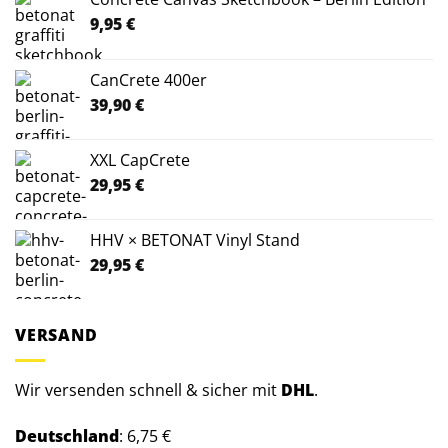
9,95
€
CanCrete 400er
39,90
€
XXL CapCrete
29,95
€
HHV × BETONAT Vinyl Stand
29,95
€
VERSAND
Wir versenden schnell & sicher mit
DHL
.
Deutschland
: 6,75 €