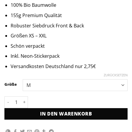
Preis
Preis
100% Bio Baumwolle
war:
ist:
34,95 €
27,95 €.
155g Premium Qualität
Robuster Siebdruck Front & Back
Größen XS – XXL
Schön verpackt
Inkl. Neon-Stickerpack
Versandkosten Deutschland nur 2,75€
ZURÜCKSETZEN
Größe
Berlin Summer Vibes T-Shirt Menge
IN DEN WARENKORB