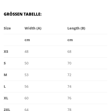
GRÖSSEN TABELLE:
Size
Width (A)
Length (B)
cm
cm
XS
48
68
S
50
70
M
53
72
L
56
74
XL
60
76
2XL
64
78