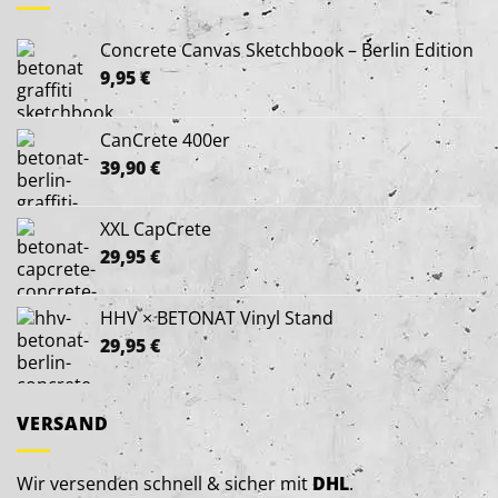
Concrete Canvas Sketchbook – Berlin Edition
9,95
€
CanCrete 400er
39,90
€
XXL CapCrete
29,95
€
HHV × BETONAT Vinyl Stand
29,95
€
VERSAND
Wir versenden schnell & sicher mit
DHL
.