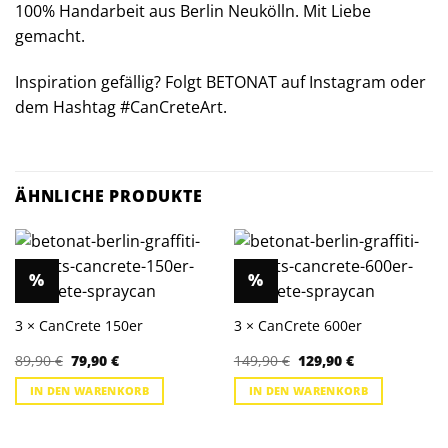
100% Handarbeit aus Berlin Neukölln. Mit Liebe
gemacht.
Inspiration gefällig? Folgt
BETONAT
auf Instagram oder
dem Hashtag #CanCreteArt.
ÄHNLICHE PRODUKTE
%
%
3 × CanCrete 150er
3 × CanCrete 600er
Ursprünglicher
Aktueller
Ursprünglicher
Aktueller
89,90
€
79,90
€
149,90
€
129,90
€
Preis
Preis
Preis
Preis
war:
ist:
war:
ist:
IN DEN WARENKORB
IN DEN WARENKORB
89,90 €
79,90 €.
149,90 €
129,90 €.