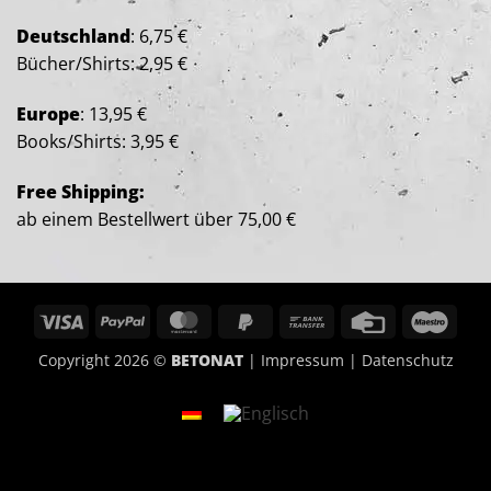
Deutschland
: 6,75 €
Bücher/Shirts: 2,95 €
Europe
: 13,95 €
Books/Shirts: 3,95 €
Free Shipping:
ab einem Bestellwert über 75,00 €
Visa
PayPal
MasterCard
PayPal
Bank
Credit
Maes
2
Transfer
Card
Copyright 2026 ©
BETONAT
|
Impressum
|
Datenschutz